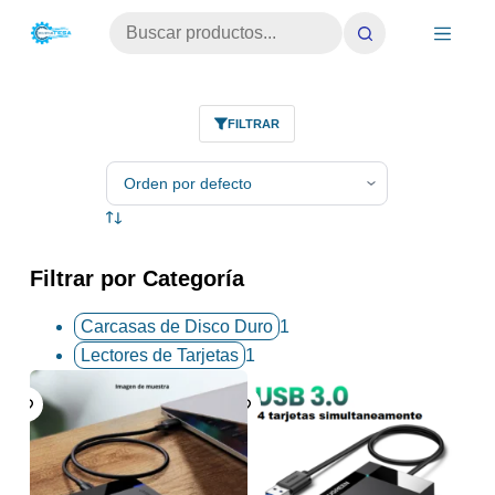
Saltar
No
al
results
contenido
FILTRAR
Filtrar por Categoría
Carcasas de Disco Duro
1
Lectores de Tarjetas
1