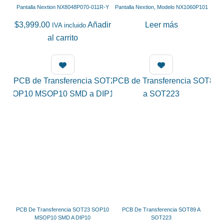
de
Pantalla Nextion NX8048P070-011R-Y
Pantalla Nextion, Modelo NX1060P101
producto
$
3,999.00
Añadir
Leer más
IVA incluido
al carrito
PCB De Transferencia SOT23 SOP10
PCB De Transferencia SOT89 A
MSOP10 SMD A DIP10
SOT223