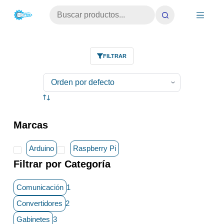
Saltar
No
al
results
contenido
FILTRAR
Marcas
Arduino
Raspberry Pi
Filtrar por Categoría
Comunicación
1
Convertidores
2
Gabinetes
3