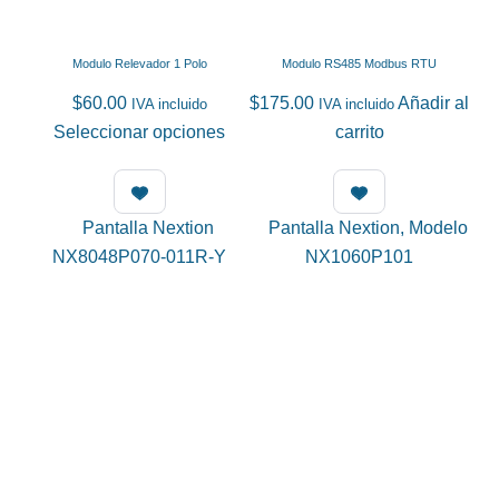
Modulo Relevador 1 Polo
Modulo RS485 Modbus RTU
$
60.00
$
175.00
Añadir al
IVA incluido
IVA incluido
Este
Seleccionar opciones
carrito
producto
tiene
múltiples
variantes.
Las
opciones
se
pueden
elegir
en
la
página