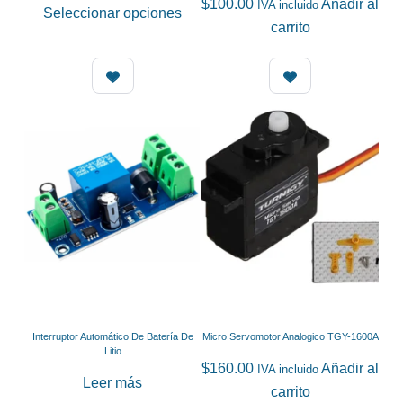
$
100.00
Añadir al
IVA incluido
Este
Seleccionar opciones
carrito
producto
tiene
múltiples
variantes.
Las
opciones
se
pueden
elegir
en
la
página
de
Interruptor Automático De Batería De
Micro Servomotor Analogico TGY-1600A
producto
Litio
$
160.00
Añadir al
IVA incluido
Leer más
carrito