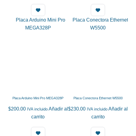
$10.00
produc
through
tiene
$180.00
múltip
variant
Las
opcion
se
puede
elegir
en
la
página
de
Placa Arduino Mini Pro MEGA328P
Placa Conectora Ethernet W5500
produc
$
200.00
Añadir al
$
230.00
Añadir al
IVA incluido
IVA incluido
carrito
carrito