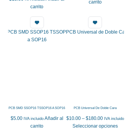
carrito
carrito
PCB SMD SSOP16 TSSOP16 A SOP16
PCB Universal De Doble Cara
Price
$
5.00
Añadir al
$
10.00
–
$
180.00
IVA incluido
IVA incluido
range:
Este
carrito
Seleccionar opciones