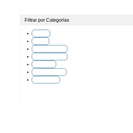
Filtrar por Categorías
Brocas
3
Cautín
5
Cinta Adhesiva
2
Complementos
6
Crimpado
4
Organizadores
1
Reparación
18