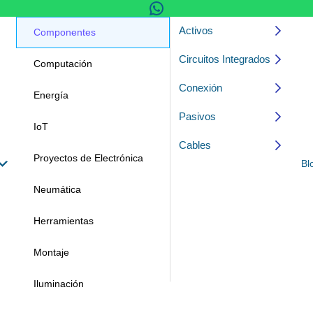
Contacto
Activos
Componentes
Circuitos Integrados
Computación
Diodos
Conexión
Puentes de Paso
Memorias
Energía
Pasivos
Relevadores
Microcontroladores
Adaptadores
IoT
Cables
Transistores
Bloques
Capacitores
Proyectos de Electrónica
Bl
Comunicación
Electrodos
Comunicación
Neumática
Conectores
Ferrita
Conductores
Herramientas
Empalme
Interruptores
Montaje
PCB
Resistencias
Iluminación
Terminales