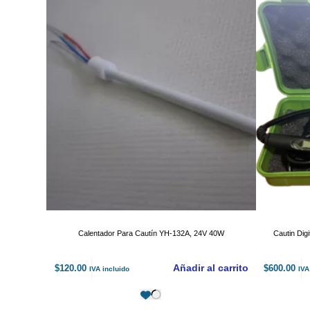
Calentador Para Cautín YH-132A, 24V 40W
Cautin Dig
Añadir al carrito
$
120.00
$
600.00
IVA incluido
IVA