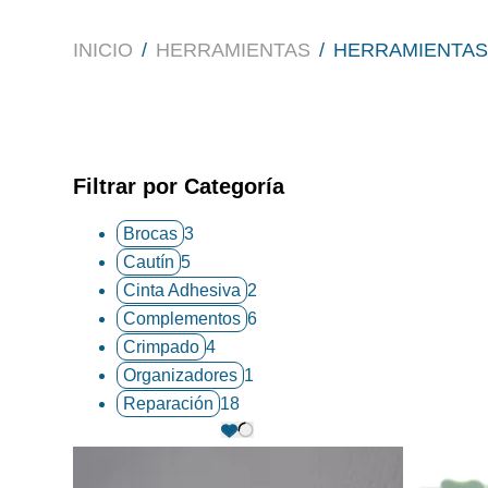
INICIO
/
HERRAMIENTAS
/
HERRAMIENTAS
Filtrar por Categoría
Brocas
3
Cautín
5
Cinta Adhesiva
2
Complementos
6
Crimpado
4
Organizadores
1
Reparación
18