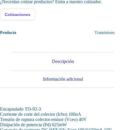
¿Necesitas cotizar productos? Entra a nuestro cotizador.
Cotizaciones
Producto
Transistores
Descripción
Información adicional
Encapsulado TO-92-3
Corriente de corte del colector (Icbo) 100nA
Tensión de ruptura colector-emisor (Vceo) 40V
Disipación de potencia (Pd) 625mW
Ganancia de corriente DC (hFE@Ic,Vce) 100@150mA,10V