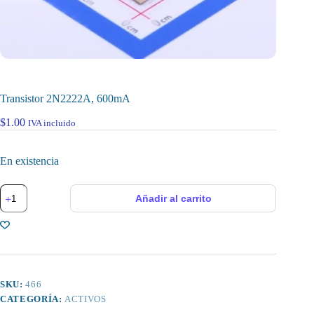
Transistor 2N2222A, 600mA
$
1.00
IVA incluido
En existencia
Transistor
Añadir al carrito
2N2222A,
600mA
cantidad
SKU:
466
CATEGORÍA:
ACTIVOS