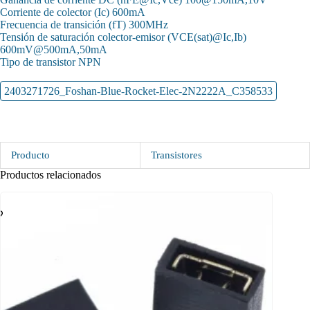
Corriente de colector (Ic) 600mA
Frecuencia de transición (fT) 300MHz
Tensión de saturación colector-emisor (VCE(sat)@Ic,Ib)
600mV@500mA,50mA
Tipo de transistor NPN
2403271726_Foshan-Blue-Rocket-Elec-2N2222A_C358533
Producto
Transistores
Productos relacionados