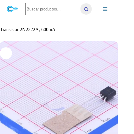
Saltar
No
al
results
contenido
Transistor 2N2222A, 600mA