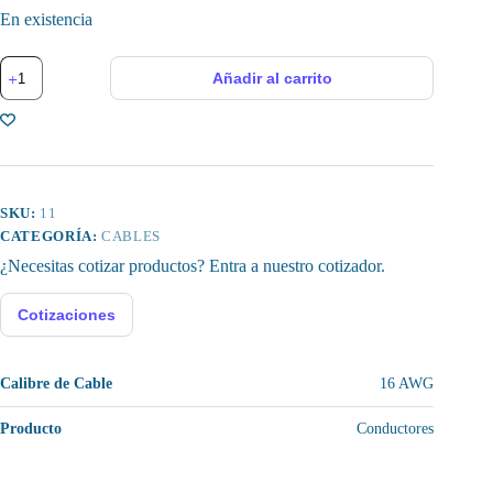
En existencia
Cable
Añadir al carrito
Eléctrico,
UL2468,
16
AWG,
2
Polos
cantidad
SKU:
11
CATEGORÍA:
CABLES
¿Necesitas cotizar productos? Entra a nuestro cotizador.
Cotizaciones
Calibre de Cable
16 AWG
Producto
Conductores