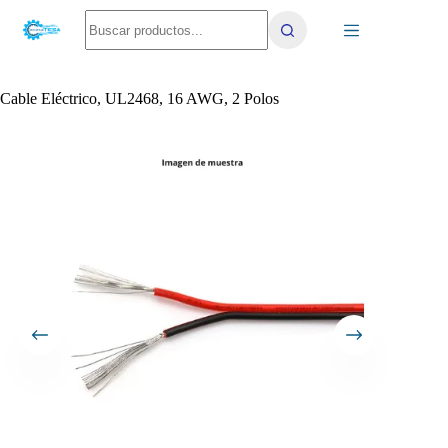
Saltar
No
al
results
contenido
Cable Eléctrico, UL2468, 16 AWG, 2 Polos