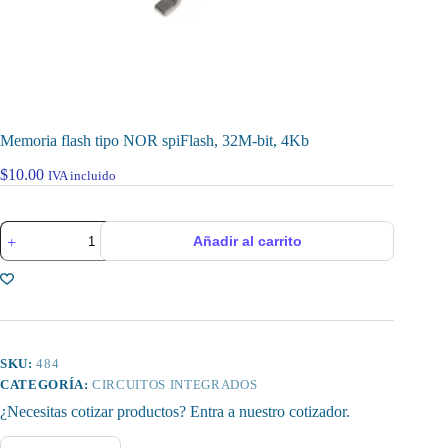
Memoria flash tipo NOR spiFlash, 32M-bit, 4Kb
$
10.00
IVA incluido
Memoria
Añadir al carrito
flash
tipo
NOR
spiFlash,
32M-
bit,
4Kb
cantidad
SKU:
484
CATEGORÍA:
CIRCUITOS INTEGRADOS
¿Necesitas cotizar productos? Entra a nuestro cotizador.