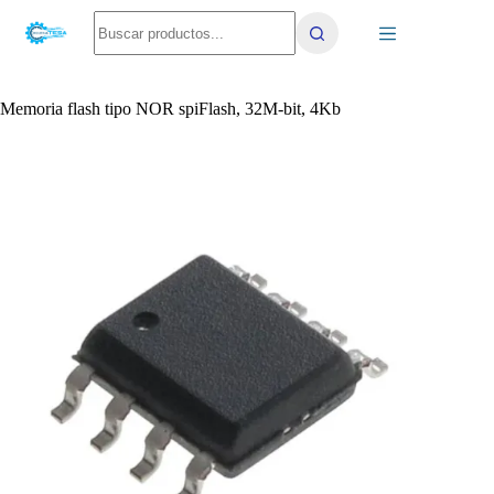
Saltar
No
al
results
contenido
Memoria flash tipo NOR spiFlash, 32M-bit, 4Kb