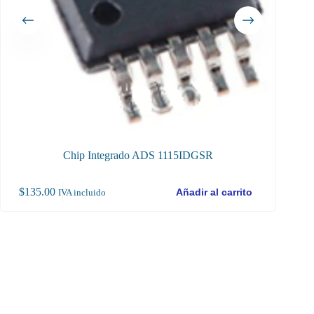
Chip Integrado ADS 1115IDGSR
$
135.00
$
12
Añadir al carrito
IVA incluido