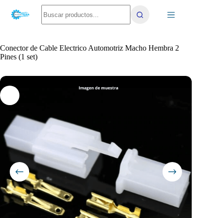
Saltar
No
al
results
contenido
Conector de Cable Electrico Automotriz Macho Hembra 2
Pines (1 set)