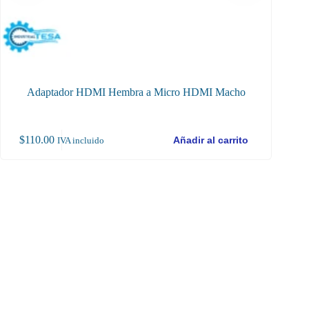
Adaptador HDMI Hembra a Micro HDMI Macho
Conec
$
110.00
$
3
Añadir al carrito
IVA incluido