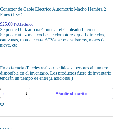
Conector de Cable Electrico Automotriz Macho Hembra 2
Pines (1 set)
$
25.00
IVA incluido
Se puede Utilizar para Conectar el Cableado Interno.
Se puede utilizar en coches, ciclomotores, quads, triciclos,
caravanas, motocicletas, ATVs, scooters, barcos, motos de
nieve, etc.
En existencia (Puedes realizar pedidos superiores al numero
disponible en el inventario. Los productos fuera de inventario
tendrán un tiempo de entrega adicional.)
Conector
Añadir al carrito
de
Cable
Electrico
Automotriz
Macho
Hembra
2
Pines
SKU:
7