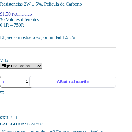
Resistencias 2W ± 5%, Pelicula de Carbono
$
1.50
IVA incluido
30 Valores diferentes
0.1R – 750R
El precio mostrado es por unidad 1.5 c/u
Valor
Resistencias
Añadir al carrito
2W
±
5%,
Pelicula
de
Carbono
cantidad
SKU:
314
CATEGORÍA:
PASIVOS
¿Necesitas cotizar productos? Entra a nuestro cotizador.