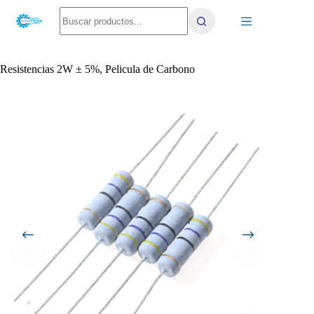
Saltar
No
al
results
contenido
Resistencias 2W ± 5%, Pelicula de Carbono