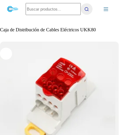
Saltar
No
al
results
contenido
Caja de Distribución de Cables Eléctricos UKK80