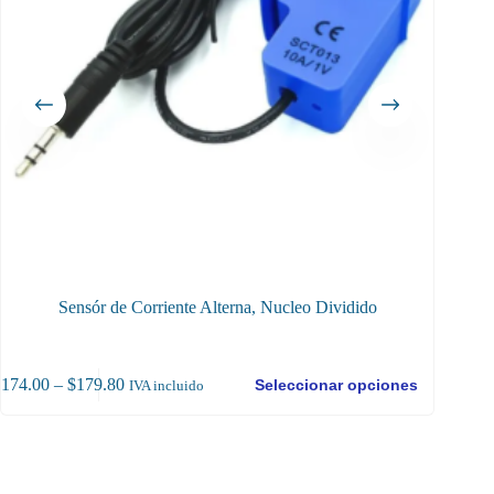
Sensór de Corriente Alterna, Nucleo Dividido
Transm
te
Este
$
6,715
Price
$
174.00
–
$
179.80
Seleccionar opciones
IVA incluido
oducto
producto
range:
ene
tiene
$174.00
ltiples
múltiples
through
riantes.
variantes.
$179.80
as
Las
ciones
opciones