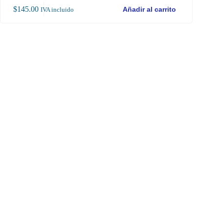
$
145.00
$
3,1
Añadir al carrito
IVA incluido
Inicio
/
Herramientas
/
Herramientas para Proyectos