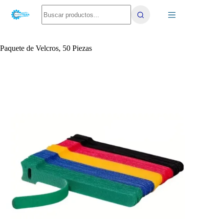
Saltar
No
al
results
contenido
Paquete de Velcros, 50 Piezas