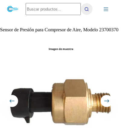
Saltar
No
al
results
contenido
Sensor de Presión para Compresor de Aire, Modelo 23700370