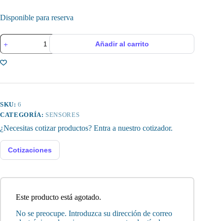
Disponible para reserva
Sensor
Añadir al carrito
de
Presión
para
Compresor
de
Aire,
Modelo
23700370
SKU:
6
cantidad
CATEGORÍA:
SENSORES
¿Necesitas cotizar productos? Entra a nuestro cotizador.
Cotizaciones
Este producto está agotado.
No se preocupe. Introduzca su dirección de correo