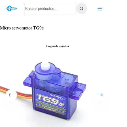
Saltar
No
al
results
contenido
Micro servomotor TG9e