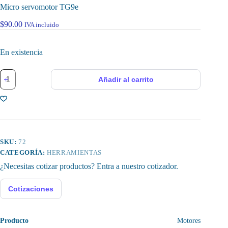
Micro servomotor TG9e
$
90.00
IVA incluido
En existencia
Micro
Añadir al carrito
servomotor
TG9e
cantidad
SKU:
72
CATEGORÍA:
HERRAMIENTAS
¿Necesitas cotizar productos? Entra a nuestro cotizador.
Cotizaciones
Producto
Motores