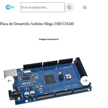
Saltar
No
al
results
contenido
Placa de Desarrollo Arduino Mega 2560 CH340