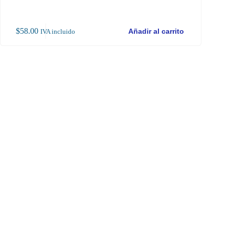
$
58.00
$
58
Añadir al carrito
IVA incluido