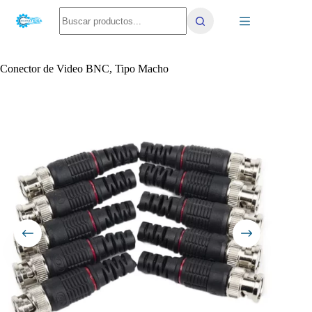
Saltar
No
al
results
contenido
Conector de Video BNC, Tipo Macho