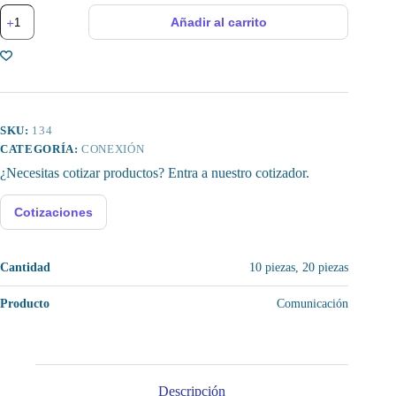
Conector
Añadir al carrito
de
Video
BNC,
Tipo
Macho
cantidad
SKU:
134
CATEGORÍA:
CONEXIÓN
¿Necesitas cotizar productos? Entra a nuestro cotizador.
Cotizaciones
Cantidad
10 piezas, 20 piezas
Producto
Comunicación
Descripción