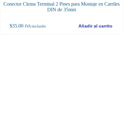
Conector Clema Terminal 2 Pines para Montaje en Carriles
Bloque
DIN de 35mm
$
35.00
$
87
Añadir al carrito
IVA incluido