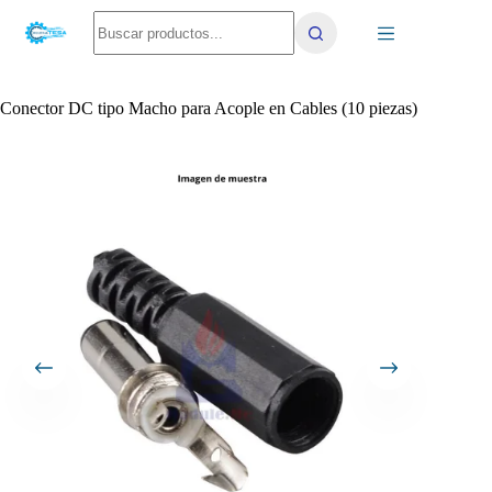
Saltar
No
al
results
contenido
Conector DC tipo Macho para Acople en Cables (10 piezas)