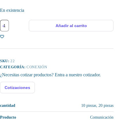
En existencia
Conector
Añadir al carrito
DC
tipo
Macho
para
Acople
en
Cables
(10
SKU:
22
piezas)
CATEGORÍA:
CONEXIÓN
cantidad
¿Necesitas cotizar productos? Entra a nuestro cotizador.
Cotizaciones
cantidad
10 piezas, 20 piezas
Producto
Comunicación