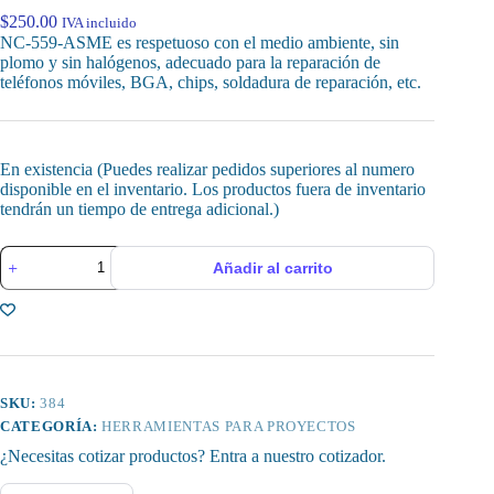
$
250.00
IVA incluido
NC-559-ASME es respetuoso con el medio ambiente, sin
plomo y sin halógenos, adecuado para la reparación de
teléfonos móviles, BGA, chips, soldadura de reparación, etc.
En existencia (Puedes realizar pedidos superiores al numero
disponible en el inventario. Los productos fuera de inventario
tendrán un tiempo de entrega adicional.)
Jeringa
Añadir al carrito
de
Pasta
Fundente,
para
Reparación
de
Componentes
Electrónicos
SKU:
384
cantidad
CATEGORÍA:
HERRAMIENTAS PARA PROYECTOS
¿Necesitas cotizar productos? Entra a nuestro cotizador.