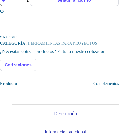
Añadir al carrito
Rotativo
Eléctrico,
JOHNSON
DF315XLG
DC
120V
cantidad
SKU:
303
CATEGORÍA:
HERRAMIENTAS PARA PROYECTOS
¿Necesitas cotizar productos? Entra a nuestro cotizador.
Cotizaciones
Producto
Complementos
Descripción
Información adicional