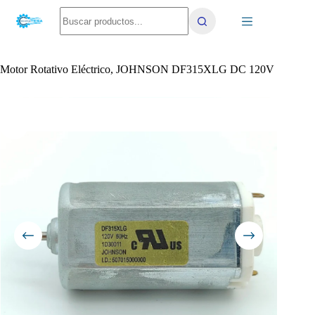
Saltar
No
al
results
contenido
Motor Rotativo Eléctrico, JOHNSON DF315XLG DC 120V