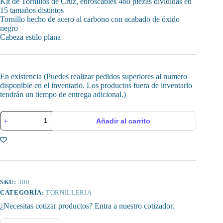
Kit de Tornillos de Cruz, enroscables 460 piezas divididas en
15 tamaños distintos
Tornillo hecho de acero al carbono con acabado de óxido
negro
Cabeza estilo plana
En existencia (Puedes realizar pedidos superiores al numero
disponible en el inventario. Los productos fuera de inventario
tendrán un tiempo de entrega adicional.)
Kit
Añadir al carrito
de
Tornillos
de
Cruz
460
pzs,
15
Tamaños
SKU:
300
cantidad
CATEGORÍA:
TORNILLERIA
¿Necesitas cotizar productos? Entra a nuestro cotizador.