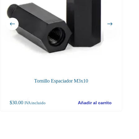
Tornillo Espaciador M3x10
To
$
30.00
$
1
Añadir al carrito
IVA incluido