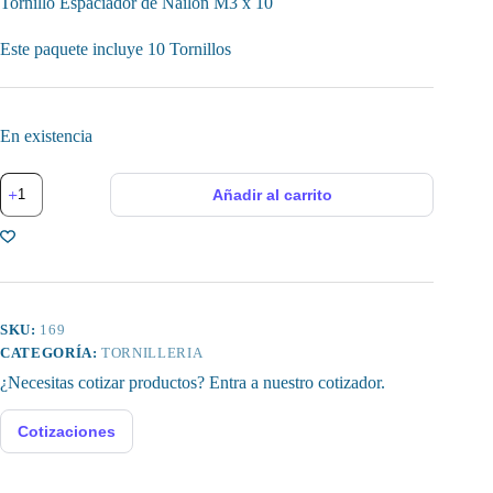
Tornillo Espaciador de Nailon M3 x 10
Este paquete incluye 10 Tornillos
En existencia
Tornillo
Añadir al carrito
Espaciador
M3x10
cantidad
SKU:
169
CATEGORÍA:
TORNILLERIA
¿Necesitas cotizar productos? Entra a nuestro cotizador.
Cotizaciones