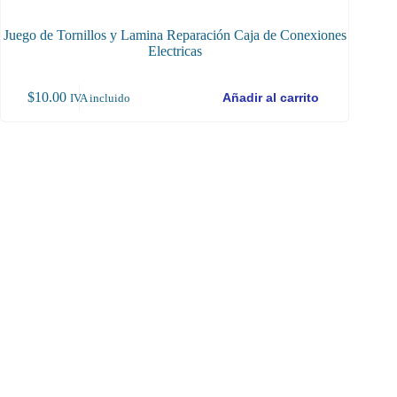
Juego de Tornillos y Lamina Reparación Caja de Conexiones
Tornill
Electricas
$
10.00
$
12
Añadir al carrito
IVA incluido