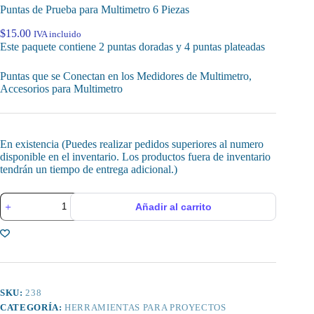
Puntas de Prueba para Multimetro 6 Piezas
$
15.00
IVA incluido
Este paquete contiene 2 puntas doradas y 4 puntas plateadas
Puntas que se Conectan en los Medidores de Multimetro,
Accesorios para Multimetro
En existencia (Puedes realizar pedidos superiores al numero
disponible en el inventario. Los productos fuera de inventario
tendrán un tiempo de entrega adicional.)
Puntas
Añadir al carrito
de
Prueba
para
Multimetro
6
Piezas
cantidad
SKU:
238
CATEGORÍA:
HERRAMIENTAS PARA PROYECTOS