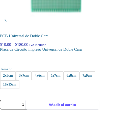
PCB Universal de Doble Cara
Price
$
10.00
–
$
180.00
IVA incluido
range:
Placa de Circuito Impreso Universal de Doble Cara
$10.00
through
$180.00
Tamaño
2x8cm
3x7cm
4x6cm
5x7cm
6x8cm
7x9cm
10x15cm
PCB
Añadir al carrito
Universal
de