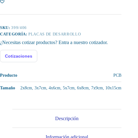
Doble
Cara
cantidad
SKU:
399/406
CATEGORÍA:
PLACAS DE DESARROLLO
¿Necesitas cotizar productos? Entra a nuestro cotizador.
Cotizaciones
Producto
PCB
Tamaño
2x8cm, 3x7cm, 4x6cm, 5x7cm, 6x8cm, 7x9cm, 10x15cm
Descripción
Información adicional