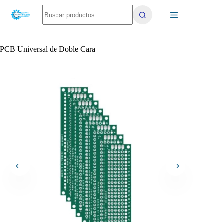
Saltar
No
al
results
contenido
PCB Universal de Doble Cara