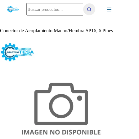
Saltar
No
al
results
contenido
Conector de Acoplamiento Macho/Hembra SP16, 6 Pines